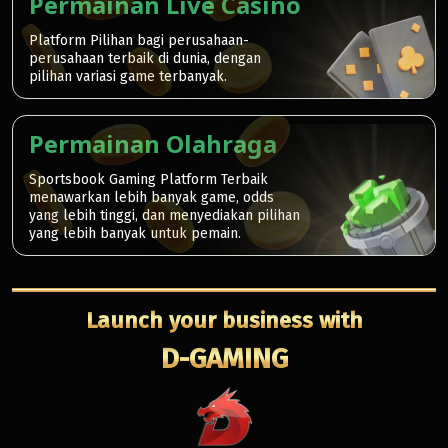
Permainan Live Casino
Platform Pilihan bagi perusahaan-
perusahaan terbaik di dunia, dengan
pilihan variasi game terbanyak.
Permainan Olahraga
Sportsbook Gaming Platform Terbaik
menawarkan lebih banyak game, odds
yang lebih tinggi, dan menyediakan pilihan
yang lebih banyak untuk pemain.
Launch your business with
D-GAMING