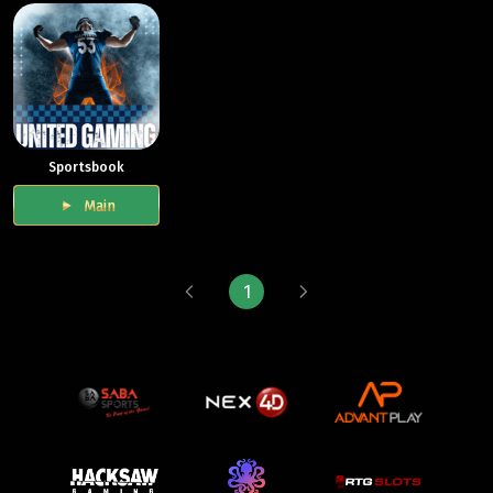
Sportsbook
Main
1