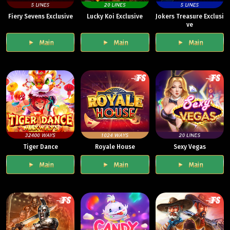
Fiery Sevens Exclusive
Lucky Koi Exclusive
Jokers Treasure Exclusi
ve
Main
Main
Main
Tiger Dance
Royale House
Sexy Vegas
Main
Main
Main