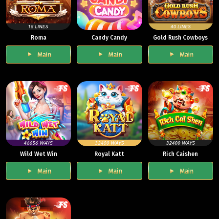
Roma
Candy Candy
Gold Rush Cowboys
Main
Main
Main
Wild Wet Win
Royal Katt
Rich Caishen
Main
Main
Main