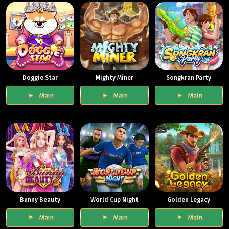
Doggie Star
Mighty Miner
Songkran Party
Main
Main
Main
Bunny Beauty
World Cup Night
Golden Legacy
Main
Main
Main