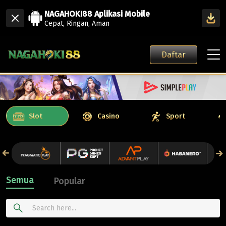
NAGAHOKI88 Aplikasi Mobile
Cepat, Ringan, Aman
Daftar
Slot
Casino
Sport
Semua
Popular
Search here...