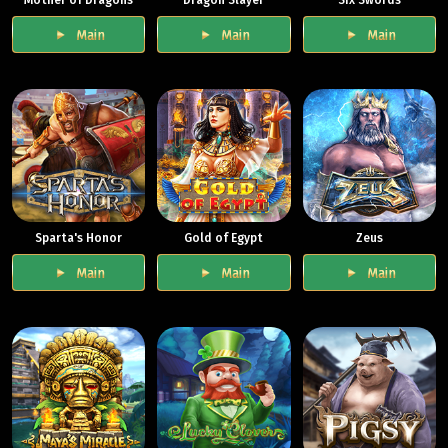
Mother of Dragons
Dragon Slayer
Six Swords
Main
Main
Main
Sparta's Honor
Gold of Egypt
Zeus
Main
Main
Main