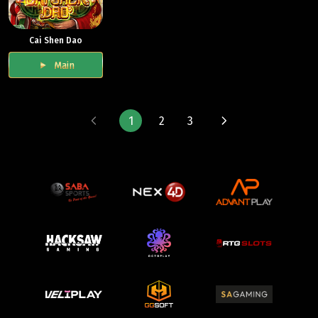
Cai Shen Dao
Main
1
2
3