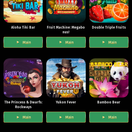
Aloha Tiki Bar
Fruit Machine: Megabo
Double Triple Fruits
nus!
Main
Main
Main
The Princess & Dwarfs:
Yukon Fever
Bamboo Bear
Rockways
Main
Main
Main