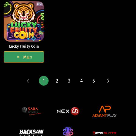
Lucky Fruity Coin
Main
1
2
3
4
5