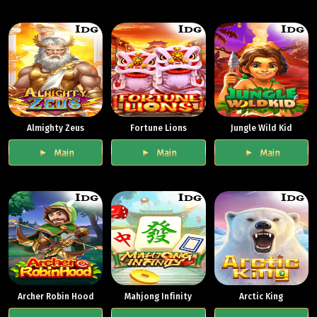
Almighty Zeus
Fortune Lions
Jungle Wild Kid
Main
Main
Main
Archer Robin Hood
Mahjong Infinity
Arctic King