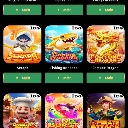
King Gummy Bear
Leprechaun
Lucky Fortunes
Main
Main
Main
Seraph
Fishing Bonanza
Fortune Dragon
Main
Main
Main