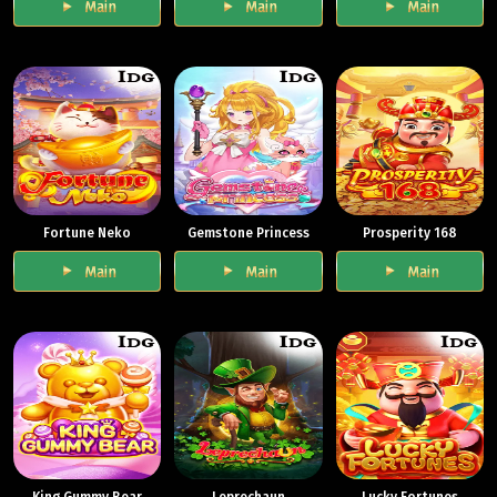
Main
Main
Main
Fortune Neko
Gemstone Princess
Prosperity 168
Main
Main
Main