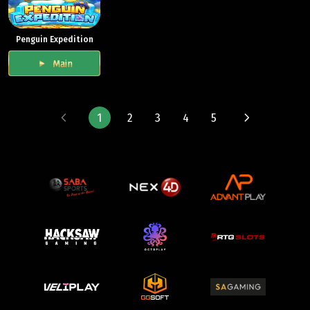
Penguin Expedition
Main
1
2
3
4
5