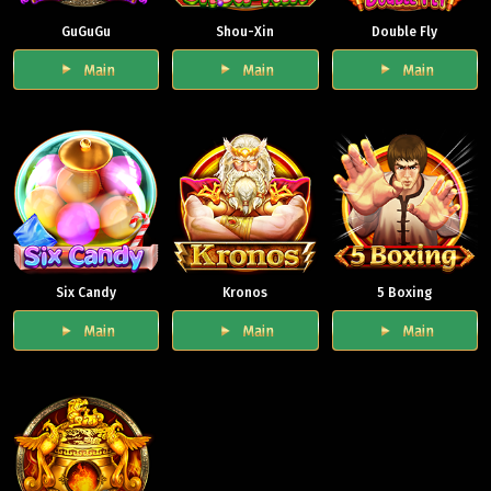
GuGuGu
Shou-Xin
Double Fly
Main
Main
Main
Six Candy
Kronos
5 Boxing
Main
Main
Main