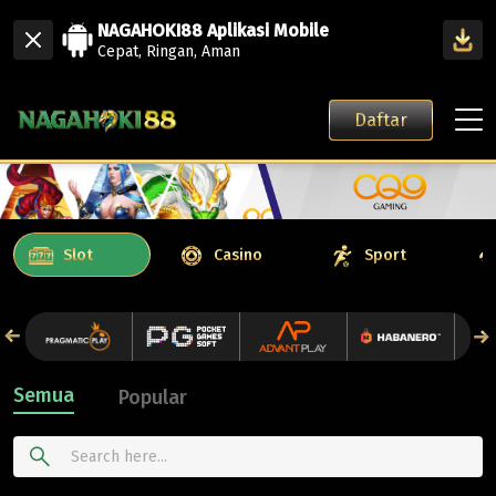
NAGAHOKI88 Aplikasi Mobile
Cepat, Ringan, Aman
Daftar
Slot
Casino
Sport
Semua
Popular
Search here...