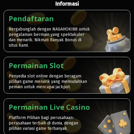
Informasi
Pendaftaran
Bergabunglah dengan NAGAHOKI88 untuk
pengalaman bermain yang spektakuler
dan menarik. Nikmati Banyak Bonus di
situs kami.
Permainan Slot
Penyedia slot online dengan beragam
pilihan game menarik yang memudahkan
pemain untuk mencapai jackpot.
Permainan Live Casino
Platform Pilihan bagi perusahaan-
perusahaan terbaik di dunia, dengan
pilihan variasi game terbanyak.