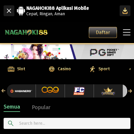
NAGAHOKI88 Aplikasi Mobile
Cepat, Ringan, Aman
Daftar
Slot
Casino
Sport
Semua
Popular
Search here...