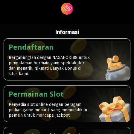
Informasi
Pendaftaran
Bergabunglah dengan NAGAHOKI88 untuk
pengalaman bermain yang spektakuler
dan menarik. Nikmati Banyak Bonus di
situs kami.
Permainan Slot
Penyedia slot online dengan beragam
pilihan game menarik yang memudahkan
pemain untuk mencapai jackpot.