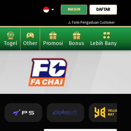
MASUK
DAFTAR
⚠️ Form Pengaduan Customer
Togel
Other
Promosi
Bonus
Lebih Banyak