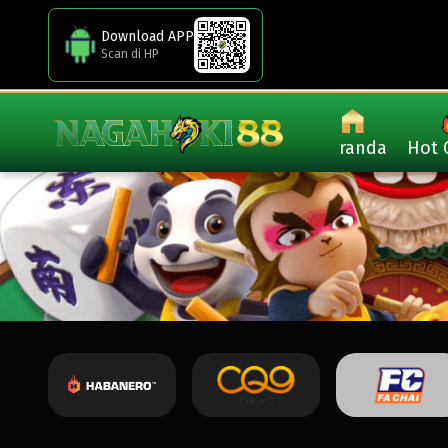
Download APP
Scan di HP
Beranda
Hot