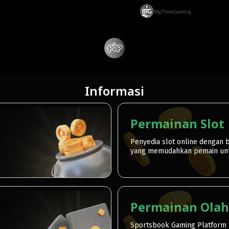
Informasi
Permainan Slot
Penyedia slot online dengan 
yang memudahkan pemain unt
Permainan Ola
Sportsbook Gaming Platform 