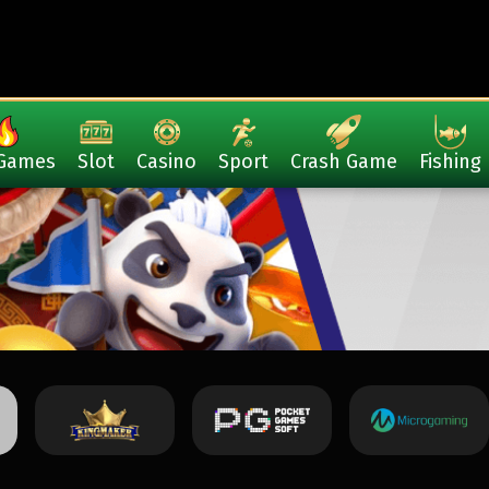
 Games
Slot
Casino
Sport
Crash Game
Fishing