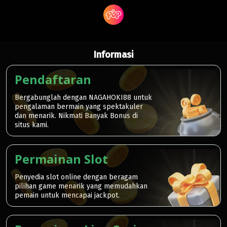
Informasi
Pendaftaran
Bergabunglah dengan NAGAHOKI88 untuk
pengalaman bermain yang spektakuler
dan menarik. Nikmati Banyak Bonus di
situs kami.
Permainan Slot
Penyedia slot online dengan beragam
pilihan game menarik yang memudahkan
pemain untuk mencapai jackpot.