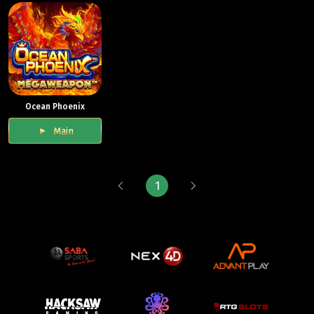
Ocean Phoenix
Main
1