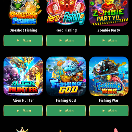
Oneshot Fishing
Hero Fishing
Zombie Party
Main
Main
Main
Alien Hunter
Fishing God
Fishing War
Main
Main
Main