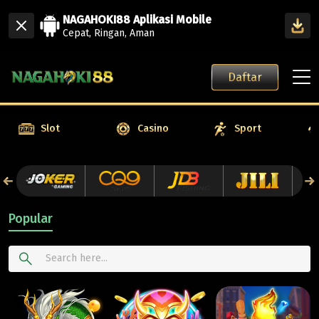
NAGAHOKI88 Aplikasi Mobile
Cepat, Ringan, Aman
Daftar
Slot
Casino
Sport
Popular
Search here...