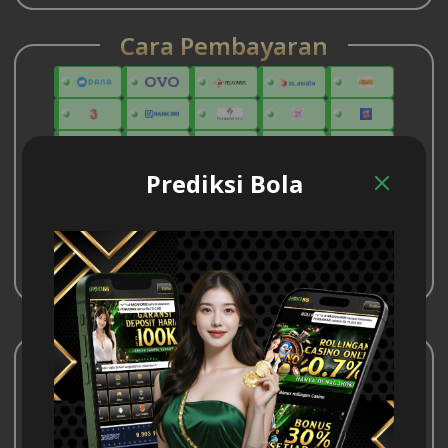
Cara Pembayaran
Prediksi Bola
Kontak
Whatsapp