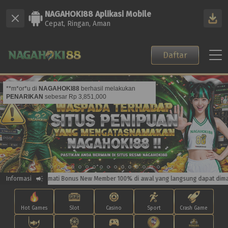
NAGAHOKI88 Aplikasi Mobile
Cepat, Ringan, Aman
Daftar
Nikmati Bonus New Member 100% di awal yang langsung dapat dimainkan.
Informasi
Ni
Hot Games
Slot
Casino
Sport
Crash Game