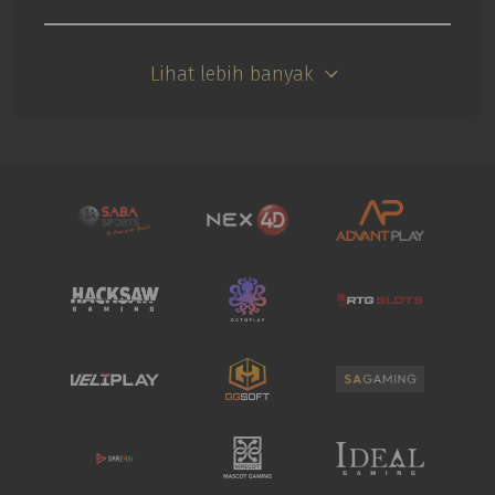
Lihat lebih banyak